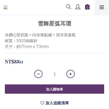
雪舞星弧耳環
水鑽心型切面 × 白珍珠點綴 × 清冷浪漫風
材質：S925純銀針
尺寸：約17mm x 73mm
NT$880
加入購物車
加入追蹤清單