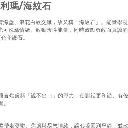
利瑪/海紋石
晴海藍、浪花白紋交織，故又稱「海紋石」。能量學視
光可洗滌情緒、啟動陰性能量，同時鼓勵勇敢而真誠的
藍色守護石。
語言焦慮與「說不出口」的壓力，使對話更和諧、有
圍。
柔帶走憂鬱、焦慮與易怒情緒，讓心境回到寧靜，並