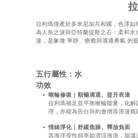
拉
拉利瑪僅產於多米尼加共和國，色澤如
為人魚之淚與亞特蘭提斯之石：柔和水
達，是象徵 寧靜、療癒與溝通勇氣 的
五行屬性：水
功效
喉輪修復｜順暢溝通、提升表達
拉利瑪補足並平衡喉輪能量，化解
理，亦能為告白與約會增添浪漫氛
情緒淨化｜舒緩焦躁、釋放負面
其海洋母性頻率如清涼海浪，能溫