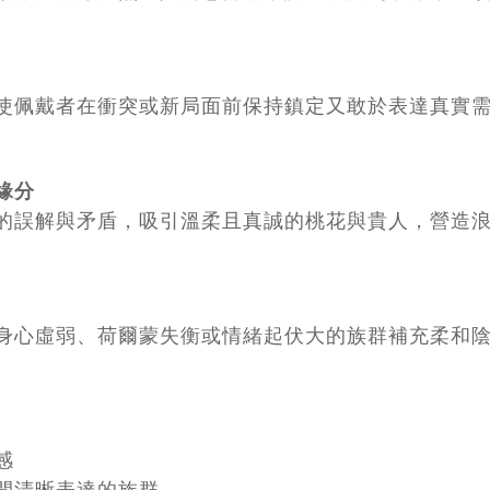
使佩戴者在衝突或新局面前保持鎮定又敢於表達真實
緣分
的誤解與矛盾，吸引溫柔且真誠的桃花與貴人，營造
身心虛弱、荷爾蒙失衡或情緒起伏大的族群補充柔和
感
間清晰表達的族群