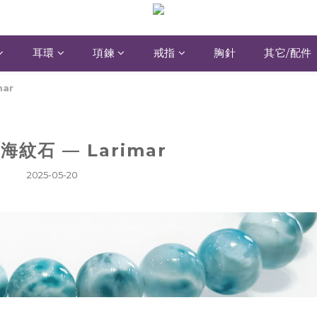
耳環
項鍊
戒指
胸針
其它/配件
mar
海紋石 — Larimar
2025-05-20