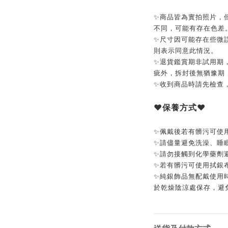
✨商品皆為實拍照片，
不同，可能有存在色差
✨尺寸因可能存在些微
則表示同意此情況。
✨退貨鑑賞期非試用期
疵外，拆封後無猶豫期
✨收到商品時請先檢查
❤️
保養方式
❤️
✨佩戴後若有髒污可使
✨請儘量避免洗澡、睡
✨請勿接觸到化學藥劑
✨若有髒污可使用拭銀
✨純銀飾品無配戴使用
於乾燥陰涼處保存，避