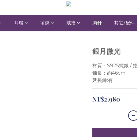
耳環
項鍊
戒指
胸針
其它/配件
銀月微光
材質：S925純銀 / 
鍊長：約46cm
延長鍊:有
NT$2,980