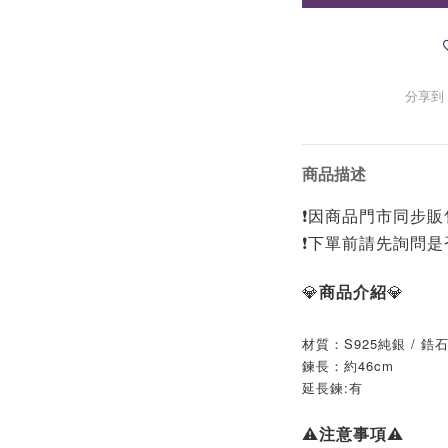
分享到
商品描述
❗️因商品門市同步販售
❗️下單前請先詢問是
💎
商品介紹
💎
材質：S925純銀 / 鋯
鍊長：約46cm
延長鍊:有
⚠️
注意事項
⚠️