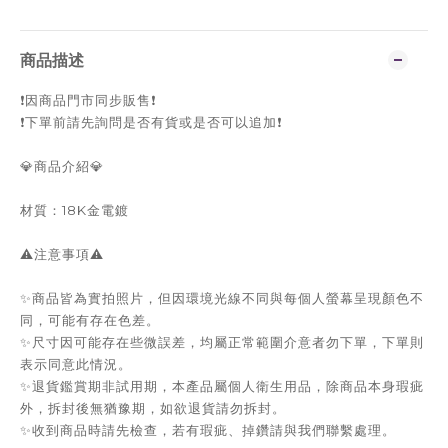
商品描述
❗️因商品門市同步販售❗️
❗️下單前請先詢問是否有貨或是否可以追加❗️
💎商品介紹💎
材質：18K金電鍍
⚠️注意事項⚠️
✨商品皆為實拍照片，但因環境光線不同與每個人螢幕呈現顏色不
同，可能有存在色差。
✨尺寸因可能存在些微誤差，均屬正常範圍介意者勿下單，下單則
表示同意此情況。
✨退貨鑑賞期非試用期，本產品屬個人衛生用品，除商品本身瑕疵
外，拆封後無猶豫期，如欲退貨請勿拆封。
✨收到商品時請先檢查，若有瑕疵、掉鑽請與我們聯繫處理。