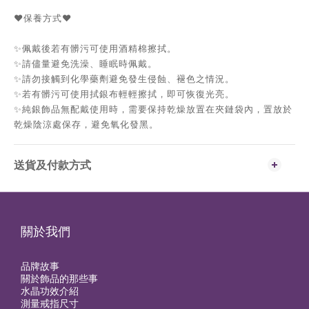
❤️保養方式❤️
✨佩戴後若有髒污可使用酒精棉擦拭。
✨請儘量避免洗澡、睡眠時佩戴。
✨請勿接觸到化學藥劑避免發生侵蝕、褪色之情況。
✨若有髒污可使用拭銀布輕輕擦拭，即可恢復光亮。
✨純銀飾品無配戴使用時，需要保持乾燥放置在夾鏈袋內，置放於
乾燥陰涼處保存，避免氧化發黑。
送貨及付款方式
關於我們
品牌故事
關於飾品的那些事
水晶功效介紹
測量戒指尺寸