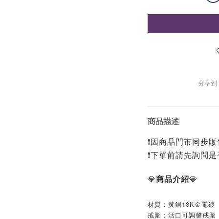
分享到
商品描述
❗️因商品門市同步販售
❗️下單前請先詢問是
💎
商品介紹
💎
材質：黃銅18K金電鍍
戒圍：活口可調整戒圍