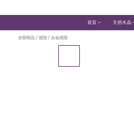
首頁
天然水晶
全部商品
/
戒指
/
合金戒指