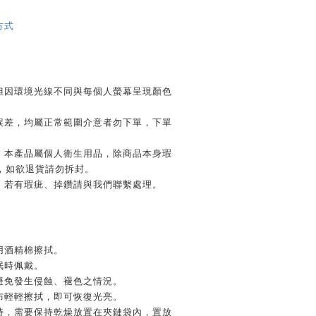
方式
但因環境光線不同與每個人螢幕呈現顏色
。
誤差，均屬正常範圍介意者勿下單，下單
，本產品屬個人衛生用品，除商品本身瑕
，如欲退貨請勿拆封。
，若有瑕疵、掉鑽請與我們聯繫處理。
用酒精棉擦拭。
眠時佩戴。
避免發生侵蝕、褪色之情況。
布輕輕擦拭，即可恢復光亮。
時，需要保持乾燥放置在夾鏈袋內，置放