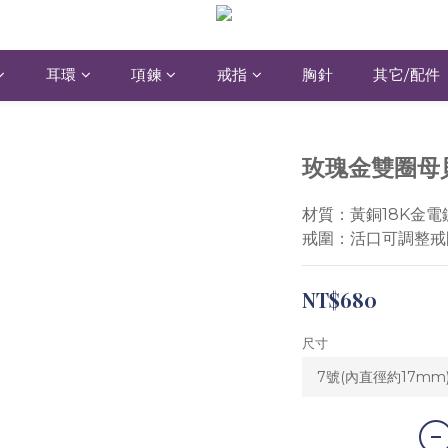
耳環
項鍊
戒指
胸針
其它/配件
玫瑰金雙圈母
材質：黃銅18K金電
戒圍：活口可調整戒
NT$680
尺寸