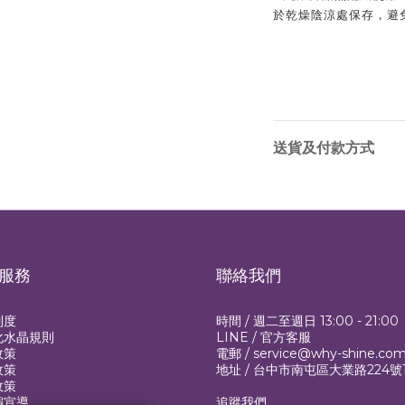
於乾燥陰涼處保存，避
送貨及付款方式
服務
聯絡我們
制度
時間 / 週二至週日 13:00 - 21:00
化水晶規則
LINE /
官方客服
政策
電郵 / service@why-shine.co
政策
地址 / 台中市南屯區大業路224號
政策
騙宣導
追蹤我們