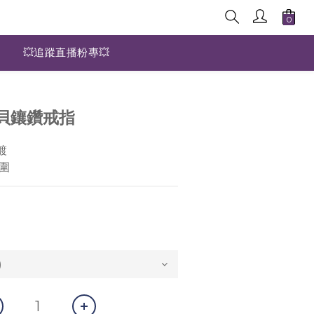
💥追蹤直播粉專💥
貝鑲鑽戒指
鍍
圍