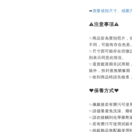
➡
測量戒指尺寸、戒圍
⚠️
注意事項
⚠️
✨商品皆為實拍照片，
不同，可能有存在色差
✨尺寸因可能存在些微
則表示同意此情況。
✨退貨鑑賞期非試用期
疵外，拆封後無猶豫期
✨收到商品時請先檢查
❤️
保養方式
❤️
✨佩戴後若有髒污可使
✨請儘量避免洗澡、睡
✨請勿接觸到化學藥劑
✨若有髒污可使用拭銀
✨純銀飾品無配戴使用