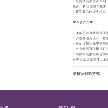
✨退貨鑑賞期非試用期
疵外，拆封後無猶豫期
✨收到商品時請先檢查
❤️保養方式❤️
✨佩戴後若有髒污可使
✨請儘量避免洗澡、睡
✨請勿接觸到化學藥劑
✨若有髒污可使用拭銀
✨純銀飾品無配戴使用
於乾燥陰涼處保存，避
送貨及付款方式
服務
聯絡我們