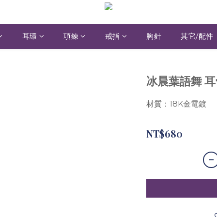
耳環
項鍊
戒指
胸針
其它/配件
冰晨葉語舞 
材質：18K金電鍍
NT$680