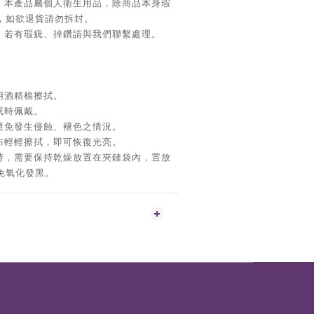
，本產品屬個人衛生用品，除商品本身瑕
，如欲退貨請勿拆封。
，若有瑕疵、掉鑽請與我們聯繫處理。
用酒精棉擦拭。
眠時佩戴。
避免發生侵蝕、褪色之情況。
布輕輕擦拭，即可恢復光亮。
時，需要保持乾燥放置在夾鏈袋內，置放
免氧化發黑。