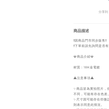
分享到
商品描述
❗️因商品門市同步販售❗️
❗️下單前請先詢問是否有
💎商品介紹💎
材質：18K金電鍍
⚠️注意事項⚠️
✨商品皆為實拍照片，
不同，可能有存在色差
✨尺寸因可能存在些微
則表示同意此情況。